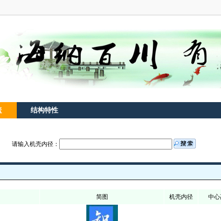
盖
结构特性
请输入机壳内径：
简图
机壳内径
中心